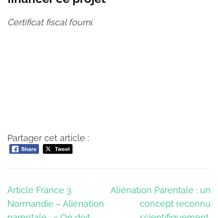
Certificat fiscal fourni.
Partager cet article :
Navigation
Article France 3
Aliénation Parentale : un
de
Normandie – Aliénation
concept reconnu
l’article
parentale : « On doit
scientifiquement,