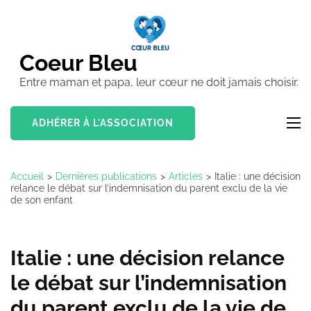
Aller
au
contenu
Coeur Bleu
(Pressez
Entre maman et papa, leur cœur ne doit jamais choisir.
Entrée)
ADHÉRER À L'ASSOCIATION
Accueil
>
Dernières publications
>
Articles
>
Italie : une décision
relance le débat sur l’indemnisation du parent exclu de la vie
de son enfant
Italie : une décision relance
le débat sur l’indemnisation
du parent exclu de la vie de