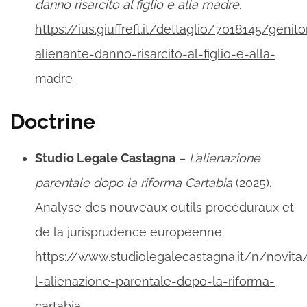
danno risarcito al figlio e alla madre
.
https://ius.giuffrefl.it/dettaglio/7018145/genito
alienante-danno-risarcito-al-figlio-e-alla-
madre
Doctrine
Studio Legale Castagna
–
L’alienazione
parentale dopo la riforma Cartabia
(2025).
Analyse des nouveaux outils procéduraux et
de la jurisprudence européenne.
https://www.studiolegalecastagna.it/n/novita
l-alienazione-parentale-dopo-la-riforma-
cartabia