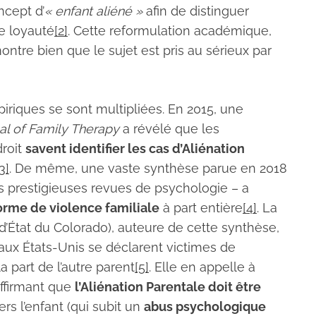
ncept d’
« enfant aliéné »
afin de distinguer
de loyauté
[2]
. Cette reformulation académique,
ontre bien que le sujet est pris au sérieux par
iriques se sont multipliées. En 2015, une
l of Family Therapy
a révélé que les
droit
savent identifier les cas d’Aliénation
3]
. De même, une vaste synthèse parue en 2018
s prestigieuses revues de psychologie – a
orme de violence familiale
à part entière
[4]
. La
d’État du Colorado), auteure de cette synthèse,
aux États-Unis se déclarent victimes de
 part de l’autre parent
[5]
. Elle en appelle à
affirmant que
l’Aliénation Parentale doit être
ers l’enfant (qui subit un
abus psychologique