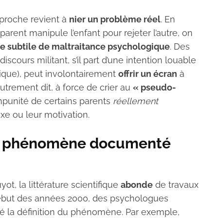
pproche revient à
nier un problème réel
. En
parent manipule l’enfant pour rejeter l’autre, on
e subtile de maltraitance psychologique
. Des
urs militant, s’il part d’une intention louable
ique), peut involontairement
offrir un écran
à
trement dit, à force de crier au
« pseudo-
’impunité de certains parents
réellement
xe ou leur motivation.
 un phénomène documenté
t, la littérature scientifique
abonde
de travaux
e début des années 2000, des psychologues
iné la définition du phénomène. Par exemple,