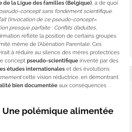
 de la Ligue des familles (Belgique)
, a de quoi
n pseudo-concept sans fondement scientifique.
fait l’invocation de ce pseudo-concept»
.
on presque parfaite : Conflits d’adultes,
irmation reflète la position de certains groupes
imité même de l’Aliénation Parentale. Ces
rait à réduire au silence des mères protectrices
 de concept
pseudo-scientifique
inventé par des
s études internationales
et des évolutions
ermement
cette vision réductrice, en démontrant
alité bien documentée
aux conséquences
? Une polémique alimentée