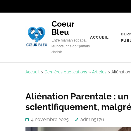
Aller
au
contenu
Coeur
(Pressez
Bleu
DER
Entrée)
ACCUEIL
Entre maman et papa,
PUB
leur cœur ne doit jamais
choisir.
Accueil
>
Dernières publications
>
Articles
>
Aliénation
Aliénation Parentale : u
scientifiquement, malgré
4 novembre 2025
admin5176