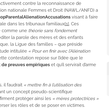
 activement contre la reconnaissance de
ciation nationale Femmes et Droit (NAWL/ANFD) a
opParentalAlienationAccusations
visant à faire
tale dans les tribunaux familiaux
[1]
. Ces
tale comme une
théorie sans fondement
réditer la parole des mères et des enfants
que, la Ligue des familles – que préside
tude intitulée
« Pour en finir avec l’Aliénation
ette contestation repose sur l’idée que le
 de preuves empiriques
et qu’il servirait d’arme
 il faudrait
« mettre fin à l’utilisation des
yant un concept pseudo-scientifique
 affirment protéger ainsi les
« mères protectrices »
rser les rôles et de se poser en victimes.