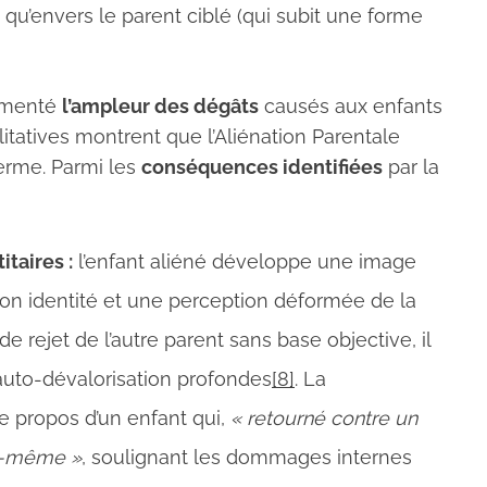
qu’envers le parent ciblé (qui subit une forme
umenté
l’ampleur des dégâts
causés aux enfants
itatives montrent que l’Aliénation Parentale
erme. Parmi les
conséquences identifiées
par la
itaires :
l’enfant aliéné développe une image
son identité et une perception déformée de la
 de rejet de l’autre parent sans base objective, il
 auto-dévalorisation profondes
[8]
. La
e propos d’un enfant qui,
« retourné contre un
ui-même »
, soulignant les dommages internes