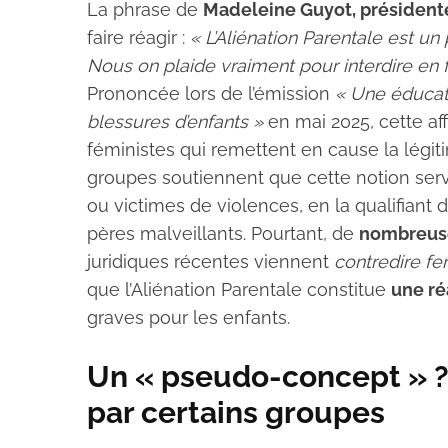
La phrase de
Madeleine Guyot, présidente
faire réagir :
« L’Aliénation Parentale est u
Nous on plaide vraiment pour interdire en 
Prononcée lors de l’émission
« Une éducati
blessures d’enfants »
en mai 2025, cette aff
féministes qui remettent en cause la légit
groupes soutiennent que cette notion servi
ou victimes de violences, en la qualifiant
pères malveillants. Pourtant, de
nombreuse
juridiques récentes viennent
contredire f
que l’Aliénation Parentale constitue
une ré
graves pour les enfants.
Un « pseudo-concept » 
par certains groupes