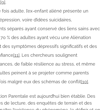
e
[9]
.
fois adulte, l’ex-enfant aliéné présente un
pression, voire d’idées suicidaires,
ts séparés ayant conservé des liens sains avec
 70 % des adultes ayant vécu une Aliénation
t des symptômes dépressifs significatifs et des
nfiance
[11]
. Les chercheurs soulignent
es, de faible résilience au stress, et même
dultes peinent à se projeter comme parents
arfois malgré eux des schémas de conflit
[10]
.
tion Parentale est aujourd’hui bien établie. Des
és de lecture, des enquêtes de terrain et des
naître l’existence du phénomène, le définir et en