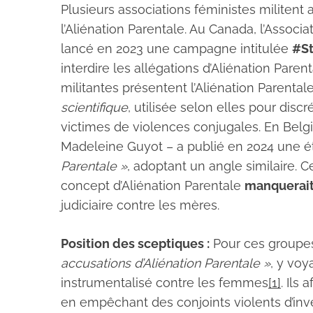
Plusieurs associations féministes militent
l’Aliénation Parentale. Au Canada, l’Asso
lancé en 2023 une campagne intitulée
#St
interdire les allégations d’Aliénation Paren
militantes présentent l’Aliénation Paren
scientifique
, utilisée selon elles pour disc
victimes de violences conjugales. En Belgi
Madeleine Guyot – a publié en 2024 une é
Parentale »
, adoptant un angle similaire. C
concept d’Aliénation Parentale
manquerait
judiciaire contre les mères.
Position des sceptiques :
Pour ces groupes,
accusations d’Aliénation Parentale »
, y vo
instrumentalisé contre les femmes
[1]
. Ils
en empêchant des conjoints violents d’inve