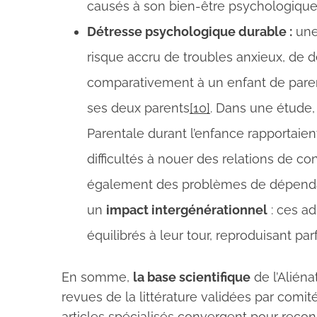
causés à son bien-être psychologiqu
Détresse psychologique durable :
une 
risque accru de troubles anxieux, de dé
comparativement à un enfant de paren
ses deux parents
[10]
. Dans une étude,
Parentale durant l’enfance rapportaien
difficultés à nouer des relations de co
également des problèmes de dépendanc
un
impact intergénérationnel
: ces a
équilibrés à leur tour, reproduisant p
En somme,
la base scientifique
de l’Aliéna
revues de la littérature validées par comit
articles spécialisés convergent pour recon