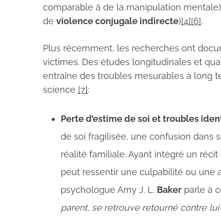
comparable à de la manipulation mentale) 
de
violence conjugale indirecte
)
[4]
[6]
.
Plus récemment, les recherches ont doc
victimes. Des études longitudinales et qual
entraîne des troubles mesurables à long t
science
[7]
:
Perte d’estime de soi et troubles ident
de soi fragilisée, une confusion dans 
réalité familiale. Ayant intégré un récit
peut ressentir une culpabilité ou une
psychologue Amy J. L.
Baker
parle à c
parent, se retrouve retourné contre l