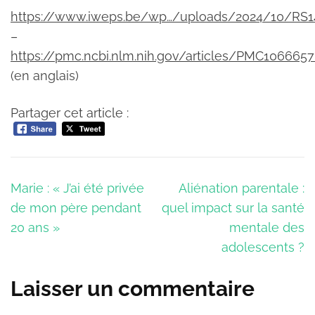
https://www.iweps.be/wp…/uploads/2024/10/RS1
–
https://pmc.ncbi.nlm.nih.gov/articles/PMC106665
(en anglais)
Partager cet article :
Navigation
Marie : « J’ai été privée
Aliénation parentale :
de
de mon père pendant
quel impact sur la santé
l’article
20 ans »
mentale des
adolescents ?
Laisser un commentaire