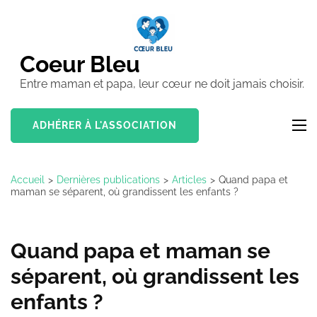
Aller
au
contenu
Coeur Bleu
(Pressez
Entre maman et papa, leur cœur ne doit jamais choisir.
Entrée)
ADHÉRER À L'ASSOCIATION
Accueil
>
Dernières publications
>
Articles
>
Quand papa et
maman se séparent, où grandissent les enfants ?
Quand papa et maman se
séparent, où grandissent les
enfants ?