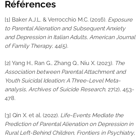
Références
[1] Baker A.J.L. & Verrocchio M.C. (2016).
Exposure
to Parental Alienation and Subsequent Anxiety
and Depression in Italian Adults
,
American Journal
of Family Therapy
, 44(5).
[2] Yang H., Ran G., Zhang Q., Niu X. (2023).
The
Association between Parental Attachment and
Youth Suicidal Ideation: A Three-Level Meta-
analysis
,
Archives of Suicide Research
, 27(2), 453-
478.
[3] Qin X. et al. (2022).
Life-Events Mediate the
Prediction of Parental Alienation on Depression in
Rural Left-Behind Children
,
Frontiers in Psychiatry
,