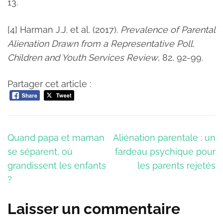
13.
[4] Harman J.J. et al. (2017).
Prevalence of Parental
Alienation Drawn from a Representative Poll
,
Children and Youth Services Review
, 82, 92-99.
Partager cet article :
Navigation
Quand papa et maman
Aliénation parentale : un
de
se séparent, où
fardeau psychique pour
l’article
grandissent les enfants
les parents rejetés
?
Laisser un commentaire