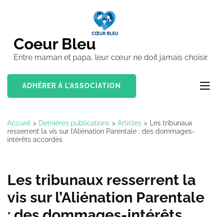
Aller
au
contenu
Coeur Bleu
(Pressez
Entre maman et papa, leur cœur ne doit jamais choisir.
Entrée)
ADHÉRER À L'ASSOCIATION
Accueil
>
Dernières publications
>
Articles
>
Les tribunaux
resserrent la vis sur l’Aliénation Parentale : des dommages-
intérêts accordés
Les tribunaux resserrent la
vis sur l’Aliénation Parentale
: des dommages-intérêts