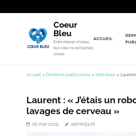
Aller
au
contenu
Coeur
(Pressez
Bleu
DER
Entrée)
ACCUEIL
Entre maman et papa,
PUB
leur cœur ne doit jamais
choisir.
Accueil
>
Dernières publications
>
Interviews
>
Laurent 
Laurent : « J’étais un robo
lavages de cerveau »
16 mai 2025
admin5176