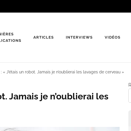
NIÈRES
ARTICLES
INTERVIEWS
VIDÉOS
LICATIONS
: « J’étais un robot. Jamais je n’oublierai les lavages de cerveau »
R
t. Jamais je n’oublierai les