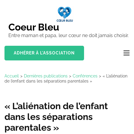
Aller
au
contenu
Coeur Bleu
(Pressez
Entre maman et papa, leur cœur ne doit jamais choisir.
Entrée)
ADHÉRER À L'ASSOCIATION
Accueil
>
Dernières publications
>
Conférences
>
« L’aliénation
de l’enfant dans les séparations parentales »
« L’aliénation de l’enfant
dans les séparations
parentales »