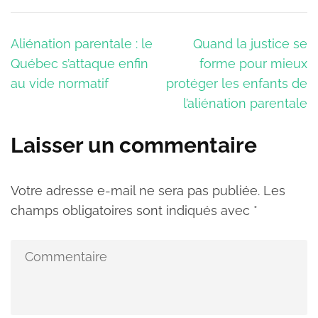
Navigation
Aliénation parentale : le
Quand la justice se
de
Québec s’attaque enfin
forme pour mieux
l’article
au vide normatif
protéger les enfants de
l’aliénation parentale
Laisser un commentaire
Votre adresse e-mail ne sera pas publiée.
Les
champs obligatoires sont indiqués avec
*