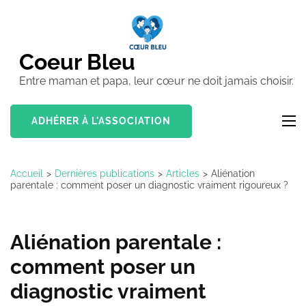
Aller
au
contenu
Coeur Bleu
(Pressez
Entre maman et papa, leur cœur ne doit jamais choisir.
Entrée)
ADHÉRER À L'ASSOCIATION
Accueil
>
Dernières publications
>
Articles
>
Aliénation
parentale : comment poser un diagnostic vraiment rigoureux ?
Aliénation parentale :
comment poser un
diagnostic vraiment