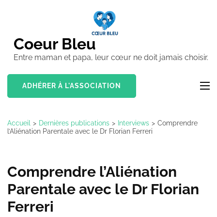
Aller
au
contenu
Coeur Bleu
(Pressez
Entre maman et papa, leur cœur ne doit jamais choisir.
Entrée)
ADHÉRER À L'ASSOCIATION
Accueil
>
Dernières publications
>
Interviews
>
Comprendre
l’Aliénation Parentale avec le Dr Florian Ferreri
Comprendre l’Aliénation
Parentale avec le Dr Florian
Ferreri